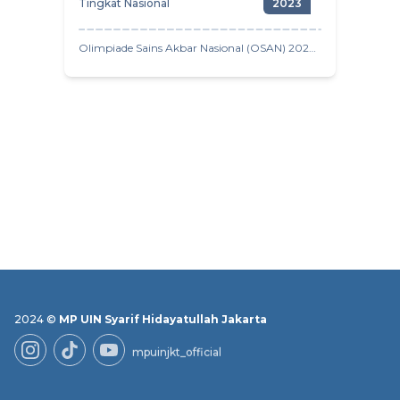
Tingkat Nasional
2023
Olimpiade Sains Akbar Nasional (OSAN) 2023
Kimia Nasional YAPRESINDO (Yayasan Pusat
Prestasi dan Pendidikan Indonesia)
2024 ©
MP UIN Syarif Hidayatullah Jakarta
mpuinjkt_official